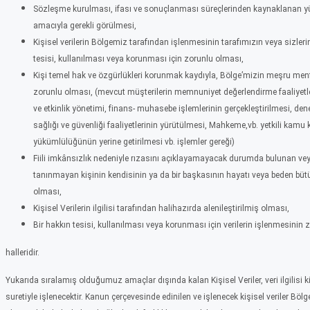
Sözleşme kurulması, ifası ve sonuçlanması süreçlerinden kaynaklanan yük
amacıyla gerekli görülmesi,
Kişisel verilerin Bölgemiz tarafından işlenmesinin tarafımızın veya sizleri
tesisi, kullanılması veya korunması için zorunlu olması,
Kişi temel hak ve özgürlükleri korunmak kaydıyla, Bölge’mizin meşru menfaa
zorunlu olması, (mevcut müşterilerin memnuniyet değerlendirme faaliyetl
ve etkinlik yönetimi, finans- muhasebe işlemlerinin gerçekleştirilmesi, den
sağlığı ve güvenliği faaliyetlerinin yürütülmesi, Mahkeme,vb. yetkili kamu 
yükümlülüğünün yerine getirilmesi vb. işlemler gereği)
Fiili imkânsızlık nedeniyle rızasını açıklayamayacak durumda bulunan veya
tanınmayan kişinin kendisinin ya da bir başkasının hayatı veya beden bü
olması,
Kişisel Verilerin ilgilisi tarafından halihazırda alenileştirilmiş olması,
Bir hakkın tesisi, kullanılması veya korunması için verilerin işlenmesinin 
halleridir.
Yukarıda sıralamış olduğumuz amaçlar dışında kalan Kişisel Veriler, veri ilgilisi k
suretiyle işlenecektir. Kanun çerçevesinde edinilen ve işlenecek kişisel veriler Bölge