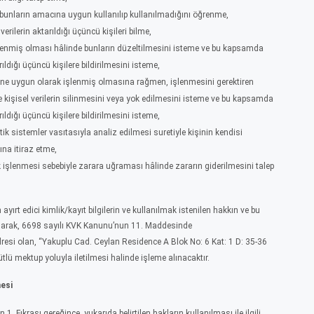
e bunların amacına uygun kullanılıp kullanılmadığını öğrenme,
verilerin aktarıldığı üçüncü kişileri bilme,
 işlenmiş olması hâlinde bunların düzeltilmesini isteme ve bu kapsamda
rıldığı üçüncü kişilere bildirilmesini isteme,
rine uygun olarak işlenmiş olmasına rağmen, işlenmesini gerektiren
 kişisel verilerin silinmesini veya yok edilmesini isteme ve bu kapsamda
rıldığı üçüncü kişilere bildirilmesini isteme,
k sistemler vasıtasıyla analiz edilmesi suretiyle kişinin kendisi
na itiraz etme,
ak işlenmesi sebebiyle zarara uğraması hâlinde zararın giderilmesini talep
 ayırt edici kimlik/kayıt bilgilerin ve kullanılmak istenilen hakkın ve bu
 olarak, 6698 sayılı KVK Kanunu’nun 11. Maddesinde
resi olan, “Yakuplu Cad. Ceylan Residence A Blok No: 6 Kat: 1 D: 35-36
tlü mektup yoluyla iletilmesi halinde işleme alınacaktır.
mesi
 Fıkrası gereğince, yukarıda belirtilen hakların kullanılması ile ilgili