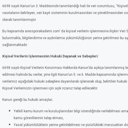
6698 sayılı Kanun’un 3. Maddesinde tanımlandığı hali ile veri sorumlusu, “Kişisel 
vasıtalarını belirleyen, veri kayıt sisteminin kurulmasından ve yönetilmesinden so
olarak tanımlanmıştır.
Bu kapsamda
aressporakademi.com'
da kişisel verilerin işlenmesine ilişkin Veri
bulunmakla, bilgilendirme ve aydınlatma yükümlülüğünün yerine getirilmesi bu ay
sağlanmaktadır.
Kişisel Verilerin İşlenmesinin Hukuki Dayanak ve Sebepleri:
6698 sayılı Kişisel Verilerin Korunması Hakkında Kanun’da açıkça tanımlanmış bul
edilmesi halinde bu veriler, yine ilgili Kanun’un 5. ve 6. Madde kapsamında işlen
verileriniz aşağıdaki hukuki sebeplere dayanılarak işlenecek olup, belirtilen hukuk
Kişisel Verilerinizin işlenmesi için açık rızanız talep edilecektir.
Kanun gereği bu hukuki amaçlar;
Yetkili kamu kurum ve kuruluşlarından bilgi istendiğinde verilebilmesi amac
kamu görevlilerinin talep etmesi,
Yasal yükümlülüklerin yerine getirilebilmesi ve yürürlükteki mevzuattan do