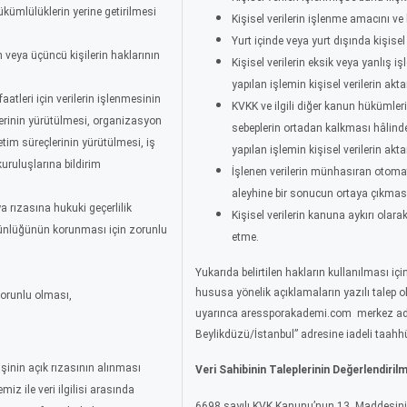
ümlülüklerin yerine getirilmesi
Kişisel verilerin işlenme amacını v
Yurt içinde veya yurt dışında kişisel 
n veya üçüncü kişilerin haklarının
Kişisel verilerin eksik veya yanlış
yapılan işlemin kişisel verilerin akta
tleri için verilerin işlenmesinin
KVKK ve ilgili diğer kanun hükümle
erinin yürütülmesi, organizasyon
sebeplerin ortadan kalkması hâlinde
etim süreçlerinin yürütülmesi, iş
yapılan işlemin kişisel verilerin akta
kuruluşlarına bildirim
İşlenen verilerin münhasıran otomati
aleyhine bir sonucun ortaya çıkması
 rızasına hukuki geçerlilik
Kişisel verilerin kanuna aykırı olar
tünlüğünün korunması için zorunlu
etme.
Yukarıda belirtilen hakların kullanılması için
hususa yönelik açıklamaların yazılı talep
zorunlu olması,
uyarınca
aressporakademi.com
merkez ad
Beylikdüzü/İstanbul” adresine iadeli taahhü
işinin açık rızasının alınması
Veri Sahibinin Taleplerinin Değerlendiril
miz ile veri ilgilisi arasında
6698 sayılı KVK Kanunu’nun 13. Maddesinin 1.