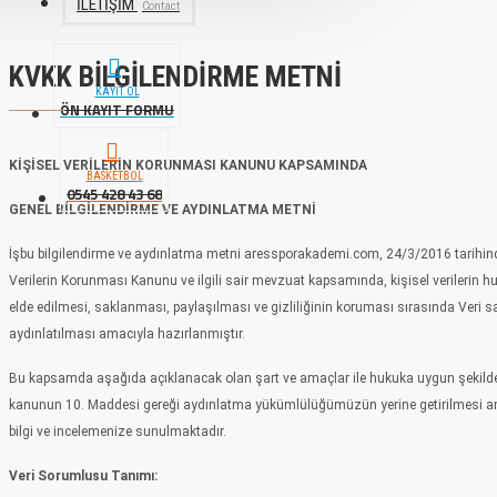
İLETIŞIM
Contact
KVKK BILGILENDIRME METNI
KAYIT OL
ÖN KAYIT FORMU
KİŞİSEL VERİLERİN KORUNMASI KANUNU KAPSAMINDA
BASKETBOL
0545 428 43 68
GENEL BİLGİLENDİRME VE AYDINLATMA METNİ
İşbu bilgilendirme ve aydınlatma metni
aressporakademi.com
, 24/3/2016 tarihind
Verilerin Korunması Kanunu ve ilgili sair mevzuat kapsamında, kişisel verilerin 
elde edilmesi, saklanması, paylaşılması ve gizliliğinin koruması sırasında Veri sah
aydınlatılması amacıyla hazırlanmıştır.
Bu kapsamda aşağıda açıklanacak olan şart ve amaçlar ile hukuka uygun şekilde iş
kanunun 10. Maddesi gereği aydınlatma yükümlülüğümüzün yerine getirilmesi am
bilgi ve incelemenize sunulmaktadır.
Veri Sorumlusu Tanımı: