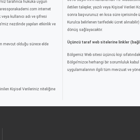
ölgemiz tarafınca hukuka uygun
iletilen talepler, yazılı veya Kişisel Veriler
r, aressporakademi.com internet
sonra başvurunuz en kısa süre içerisinde üc
 veya kullanıcı adı ve şifresi
Kurulca belirlenen tarifedeki ücret alınabilir
ge’miz nezdinde yapılan etkinlik ve
dönüş sağlayacaktır.
Üçüncü taraf web sitelerine linkler (bağl
nın mevcut olduğu sürece elde
Bölgemiz Web sitesi üçüncü kişi sıfatındaki web
Bölge’mizce herhangi bir sorumluluk kabul e
uygulamalarının ilgili tüm mevzuat ve yöne
ilen Kişisel Verileriniz niteliğine