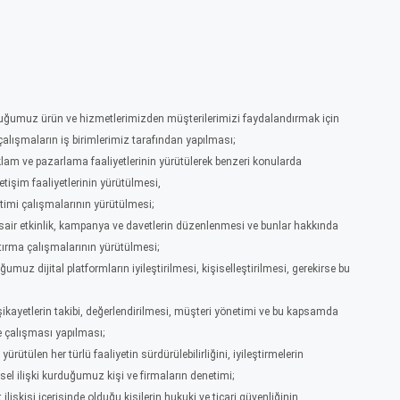
umuz ürün ve hizmetlerimizden müşterilerimizi faydalandırmak için
çalışmaların iş birimlerimiz tarafından yapılması;
am ve pazarlama faaliyetlerinin yürütülerek benzeri konularda
etişim faaliyetlerinin yürütülmesi,
etimi çalışmalarının yürütülmesi;
air etkinlik, kampanya ve davetlerin düzenlenmesi ve bunlar hakkında
tırma çalışmalarının yürütülmesi;
muz dijital platformların iyileştirilmesi, kişiselleştirilmesi, gerekirse bu
ve şikayetlerin takibi, değerlendirilmesi, müşteri yönetimi ve bu kapsamda
 çalışması yapılması;
ülen her türlü faaliyetin sürdürülebilirliğini, iyileştirmelerin
l ilişki kurduğumuz kişi ve firmaların denetimi;
işkisi içerisinde olduğu kişilerin hukuki ve ticari güvenliğinin