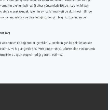
i Koruma Kurulu’nun belirlediği diğer yöntemlerle Bölgemiz’e iletildikten
retsiz olarak (Ancak, işlemin ayrıca bir maliyeti gerektirmesi hâlinde,
) sonuçlandırılacak ve bize ilettiğiniz iletişim bilginiz üzerinden geri
antılar)
 siteleri ile bağlantılar içerebilir. Bu sitelerin gizlilik politikaları için
dilmez ve hiç bir şekilde, bu Web sitelerinin yürürlükte olan veri koruma
tmeliklere uygun olup olmadığı garanti edilmez
.