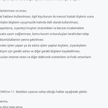
planlanması ve icrası;
l hakların kullanılması, ilgili kişi/kurum ile mevcut hukuki ilişkinin sona
şkin bilgilerin uyuşmazlık halinde delil olarak kullanılması;
porlama, ziyaretçi/müşteri istatistikleri ve benzeri incelemelerin
evzuata uyum sağlanması, kamu kurum ve kuruluşları tarafından talep
ükümlülüklerinin yerine getirilmesi.
den işlem yapan ya da adına işlem yapılan kişilerin, ziyaretçilerin
letişim için gerekli adres ve diğer gerekli bilgilerin kaydedilmesi,
an internet sitesi ve diğer elektronik sistemlerin ve fiziki ortamların
n KVKK’nın 11. Maddesi uyarıca sahip olduğu haklar aşağıdaki gibidir;
ğrenme,
in bilgi talep etme,