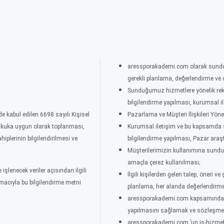
aressporakademi.com olarak sunduğ
gerekli planlama, değerlendirme ve 
Sunduğumuz hizmetlere yönelik rekl
bilgilendirme yapılması, kurumsal il
e kabul edilen 6698 sayılı Kişisel
Pazarlama ve Müşteri İlişkileri Yön
hukuka uygun olarak toplanması,
Kurumsal iletişim ve bu kapsamda s
iplerinin bilgilendirilmesi ve
bilgilendirme yapılması, Pazar araş
Müşterilerimizin kullanımına sunduğu
amaçla çerez kullanılması;
lenecek veriler açısından ilgili
İlgili kişilerden gelen talep, öneri 
acıyla bu bilgilendirme metni
planlama, her alanda değerlendirme
aressporakademi.com kapsamında yürüt
yapılmasını sağlamak ve sözleşmese
aressporakademi.com ’un iş-hizmet il