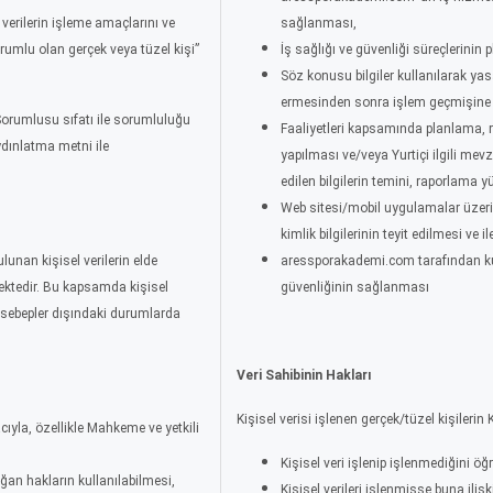
verilerin işleme amaçlarını ve
sağlanması,
rumlu olan gerçek veya tüzel kişi”
İş sağlığı ve güvenliği süreçlerinin 
Söz konusu bilgiler kullanılarak yasa
ermesinden sonra işlem geçmişine ili
 Sorumlusu sıfatı ile sorumluluğu
Faaliyetleri kapsamında planlama, ra
dınlatma metni ile
yapılması ve/veya Yurtiçi ilgili m
edilen bilgilerin temini, raporlama y
Web sitesi/mobil uygulamalar üzerin
kimlik bilgilerinin teyit edilmesi ve i
unan kişisel verilerin elde
aressporakademi.com tarafından kurul
mektedir. Bu kapsamda kişisel
güvenliğinin sağlanması
i sebepler dışındaki durumlarda
Veri Sahibinin Hakları
Kişisel verisi işlenen gerçek/tüzel kişileri
ıyla, özellikle Mahkeme ve yetkili
Kişisel veri işlenip işlenmediğini ö
ğan hakların kullanılabilmesi,
Kişisel verileri işlenmişse buna ilişk