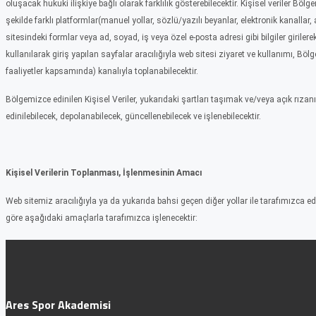
oluşacak hukuki ilişkiye bağlı olarak farklılık gösterebilecektir. Kişisel veriler B
şekilde farklı platformlar(manuel yollar, sözlü/yazılı beyanlar, elektronik kanalla
sitesindeki formlar veya ad, soyad, iş veya özel e-posta adresi gibi bilgiler girilerek
kullanılarak giriş yapılan sayfalar aracılığıyla web sitesi ziyaret ve kullanımı, Böl
faaliyetler kapsamında) kanalıyla toplanabilecektir.
Bölgemizce edinilen Kişisel Veriler, yukarıdaki şartları taşımak ve/veya açık rıza
edinilebilecek, depolanabilecek, güncellenebilecek ve işlenebilecektir.
Kişisel Verilerin Toplanması, İşlenmesinin Amacı
Web sitemiz aracılığıyla ya da yukarıda bahsi geçen diğer yollar ile tarafımızca edin
göre aşağıdaki amaçlarla tarafımızca işlenecektir:
Ares Spor Akademisi