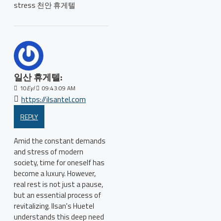
stress 천안 휴게텔
일산 휴게텔:
10
Eyl
09:43:09 AM
https://ilsantel.com
REPLY
Amid the constant demands
and stress of modern
society, time for oneself has
become a luxury. However,
real rest is not just a pause,
but an essential process of
revitalizing. Ilsan's Huetel
understands this deep need