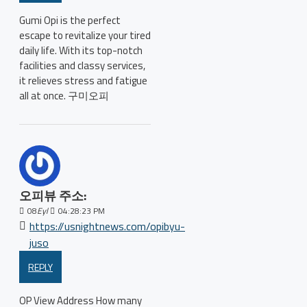
Gumi Opi is the perfect
escape to revitalize your tired
daily life. With its top-notch
facilities and classy services,
it relieves stress and fatigue
all at once. 구미오피
오피뷰 주소:
08
Eyl
04:28:23 PM
https://usnightnews.com/opibyu-
juso
REPLY
OP View Address How many