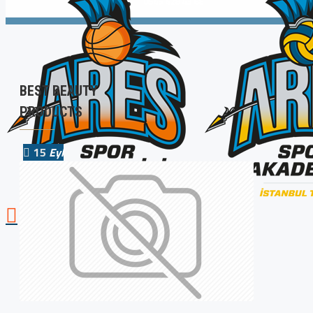
0545 428 43 68
BEST BEAUTY
PRODUCTS
15
Eyl