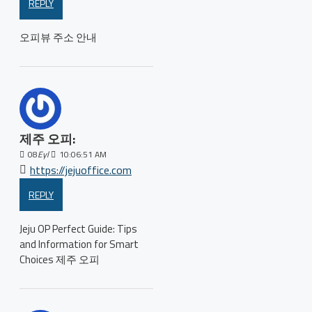
REPLY
오피뷰 주소 안내
제주 오피:
08
Eyl
10:06:51 AM
https://jejuoffice.com
REPLY
Jeju OP Perfect Guide: Tips
and Information for Smart
Choices 제주 오피