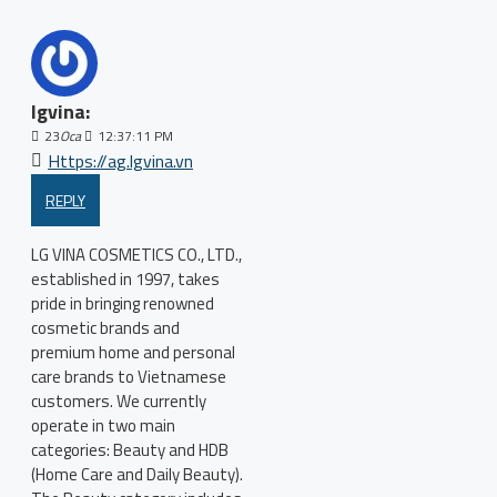
lgvina:
23
Oca
12:37:11 PM
Https://ag.lgvina.vn
REPLY
LG VINA COSMETICS CO., LTD.,
established in 1997, takes
pride in bringing renowned
cosmetic brands and
premium home and personal
care brands to Vietnamese
customers. We currently
operate in two main
categories: Beauty and HDB
(Home Care and Daily Beauty).