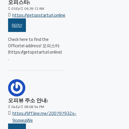
오피스타:
03
Eyl
06:39:12 AM
https://getopstarturl.online
REPLY
Check here to find the
Officetel address! 오피스타
(https://getopstarturl.online)
.
오피뷰 주소 안내:
04
Eyl
08:08:54 PM
https://liff.line.me/2007979324-
9oqxeaWe