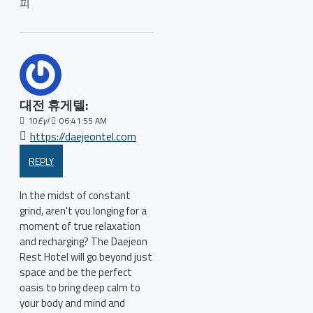
피
대전 휴게텔:
10
Eyl
06:41:55 AM
https://daejeontel.com
REPLY
In the midst of constant
grind, aren't you longing for a
moment of true relaxation
and recharging? The Daejeon
Rest Hotel will go beyond just
space and be the perfect
oasis to bring deep calm to
your body and mind and