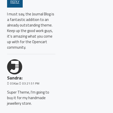
REPLY
I must say, the Journal Blog is
a fantastic addition to an
already outstanding theme.
Keep up the good work guys,
it's amazing what you come
up with for the Opencart
community.
Sandra:
03
Kas
03:21:51 PM
Super Theme, I'm going to
buy it for my handmade
jewellery store.