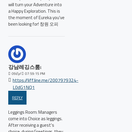
will turn your Adventure into
a Happy Exploration. This is
the moment of Eureka you've
been looking for! 창원 오피
강남레깅스룸:
09
Eyl
07:59:15 PM
https://liff.line.me/2007979324-
L0dG1NQ1
REPLY
Leggings Room: Managers
come into Choice as leggings.
After receiving a guest's
choice, during Greetings, they