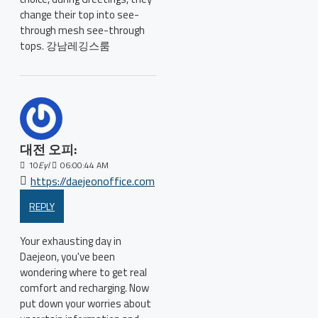
change their top into see-
through mesh see-through
tops. 강남레깅스룸
대전 오피:
10
Eyl
06:00:44 AM
https://daejeonoffice.com
REPLY
Your exhausting day in
Daejeon, you've been
wondering where to get real
comfort and recharging. Now
put down your worries about