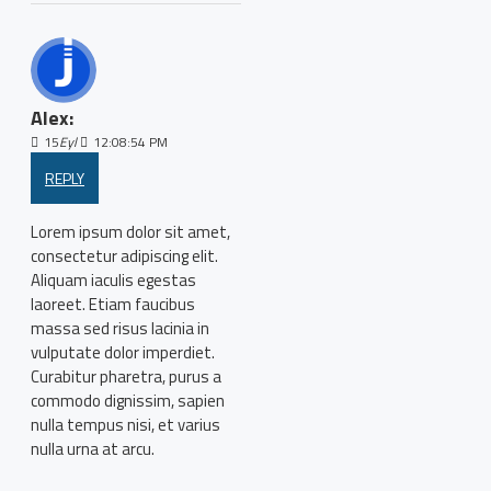
Alex:
15
Eyl
12:08:54 PM
REPLY
Lorem ipsum dolor sit amet,
consectetur adipiscing elit.
Aliquam iaculis egestas
laoreet. Etiam faucibus
massa sed risus lacinia in
vulputate dolor imperdiet.
Curabitur pharetra, purus a
commodo dignissim, sapien
nulla tempus nisi, et varius
nulla urna at arcu.