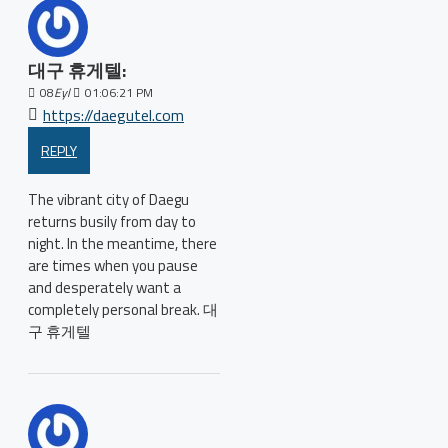
대구 휴게텔:
08
Eyl
01:06:21 PM
https://daegutel.com
REPLY
The vibrant city of Daegu
returns busily from day to
night. In the meantime, there
are times when you pause
and desperately want a
completely personal break. 대
구 휴게텔