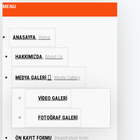
MENU
ANASAYFA
Home
HAKKIMIZDA
About Us
MEDYA GALERI
Media Gallery
VIDEO GALERI
FOTOĞRAF GALERI
ÖN KAYIT FORMU
Registration form