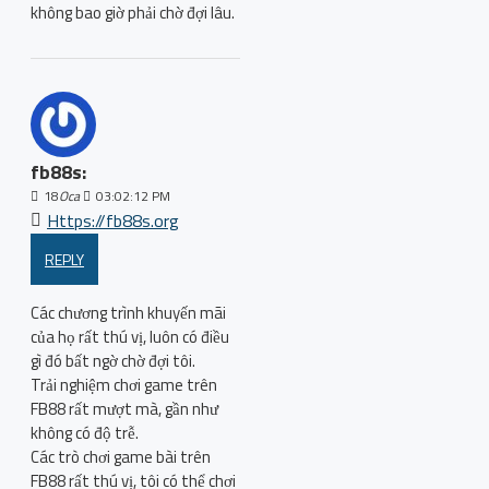
không bao giờ phải chờ đợi lâu.
fb88s:
18
Oca
03:02:12 PM
Https://fb88s.org
REPLY
Các chương trình khuyến mãi
của họ rất thú vị, luôn có điều
gì đó bất ngờ chờ đợi tôi.
Trải nghiệm chơi game trên
FB88 rất mượt mà, gần như
không có độ trễ.
Các trò chơi game bài trên
FB88 rất thú vị, tôi có thể chơi