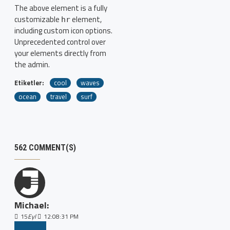
The above element is a fully
customizable
element,
hr
including custom icon options.
Unprecedented control over
your elements directly from
the admin.
Etiketler:
cool
waves
ocean
travel
surf
562 COMMENT(S)
Michael:
15
Eyl
12:08:31 PM