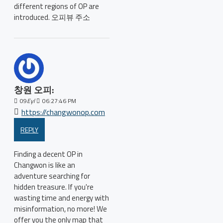
different regions of OP are
introduced. 오피뷰 주소
창원 오피:
09
Eyl
06:27:46 PM
https://changwonop.com
REPLY
Finding a decent OP in
Changwon is like an
adventure searching for
hidden treasure. If you're
wasting time and energy with
misinformation, no more! We
offer you the only map that