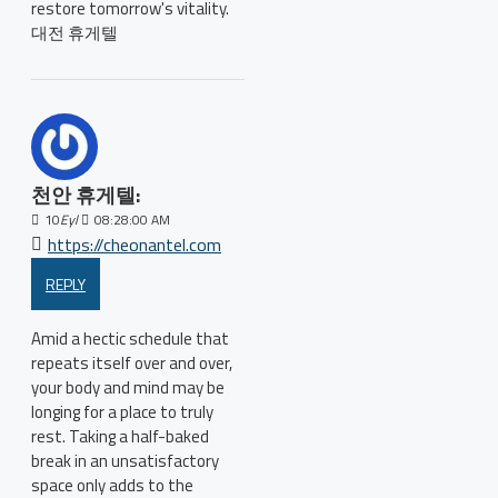
restore tomorrow's vitality.
대전 휴게텔
천안 휴게텔:
10
Eyl
08:28:00 AM
https://cheonantel.com
REPLY
Amid a hectic schedule that
repeats itself over and over,
your body and mind may be
longing for a place to truly
rest. Taking a half-baked
break in an unsatisfactory
space only adds to the