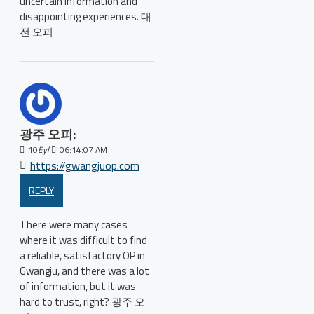
uncertain information and
disappointing experiences. 대
전 오피
광주 오피:
10
Eyl
06:14:07 AM
https://gwangjuop.com
REPLY
There were many cases
where it was difficult to find
a reliable, satisfactory OP in
Gwangju, and there was a lot
of information, but it was
hard to trust, right? 광주 오