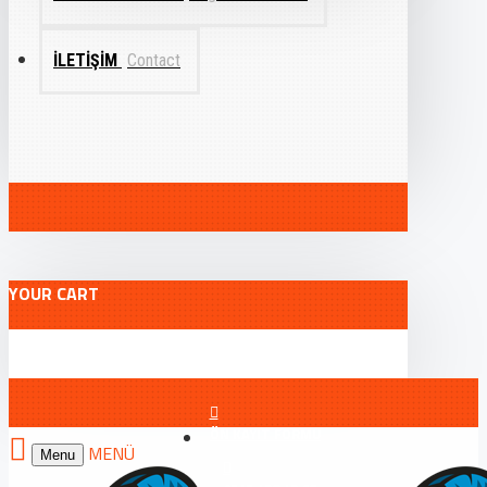
İLETIŞIM
Contact
YOUR CART
ÖN KAYIT FORMU
Menu