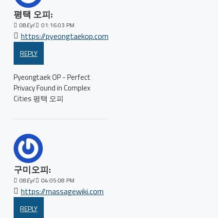
평택 오피:
08
Eyl
01:16:03 PM
https://pyeongtaekop.com
REPLY
Pyeongtaek OP - Perfect
Privacy Found in Complex
Cities 평택 오피
구미오피:
08
Eyl
04:05:08 PM
https://massagewiki.com
REPLY