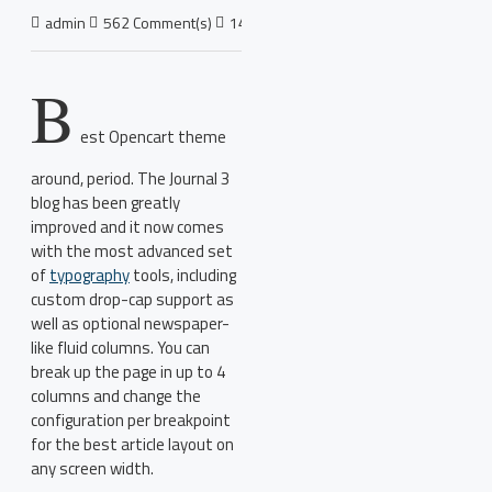
admin
562 Comment(s)
14323 View(s)
Shopping
,
Branding
,
Ne
B
est Opencart theme
around, period. The Journal 3
blog has been greatly
improved and it now comes
with the most advanced set
of
typography
tools, including
custom drop-cap support as
well as optional newspaper-
like fluid columns. You can
break up the page in up to 4
columns and change the
configuration per breakpoint
for the best article layout on
any screen width.