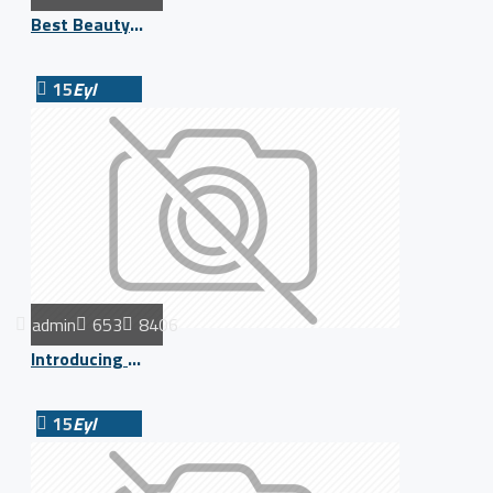
Best Beauty Products
15
Eyl
admin
653
8406
Introducing our Summer Dresses
15
Eyl