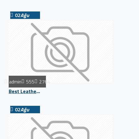
02
Ağu
admin
555
2764
Best Leather Bags
02
Ağu