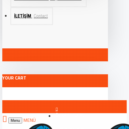
İLETIŞIM
Contact
YOUR CART
ÖN KAYIT FORMU
Menu