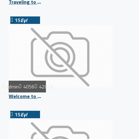
Traveling to Greece
15
Eyl
admin
4056
42073
Welcome to Journal Blog
15
Eyl