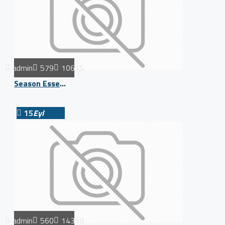
admin
579
10615
Season Essentials
15
Eyl
admin
560
14318