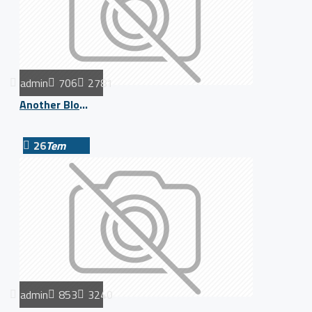
admin
706
2781
Another Blog Post
26
Tem
admin
853
3240