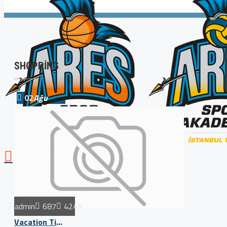
0545 428 43 68
SHOPPING
02
Ağu
admin
687
4246
Vacation Time