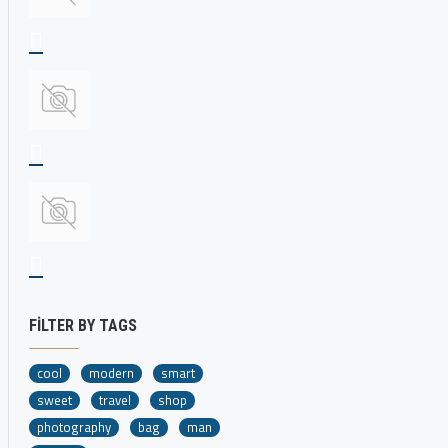
FILTER BY TAGS
cool
modern
smart
sweet
travel
shop
photography
bag
man