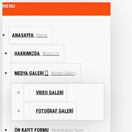
MENU
ANASAYFA
Home
HAKKIMIZDA
About Us
MEDYA GALERI
Media Gallery
VIDEO GALERI
FOTOĞRAF GALERI
ÖN KAYIT FORMU
Registration form